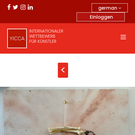
german
Einloggen
INTERNATIONALER
WETTBEWERB
FÜR KÜNSTLER
<