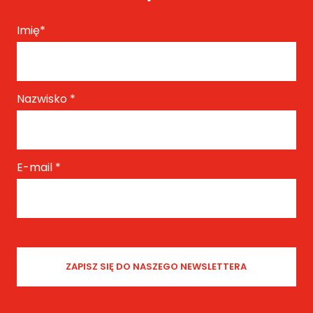
Imię
*
Nazwisko
*
E-mail
*