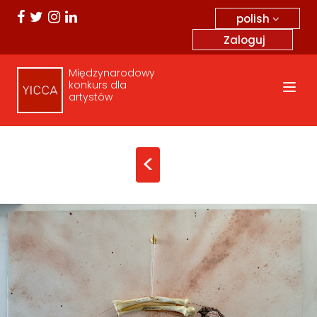
polish
Zaloguj
Międzynarodowy
konkurs dla
artystów
<