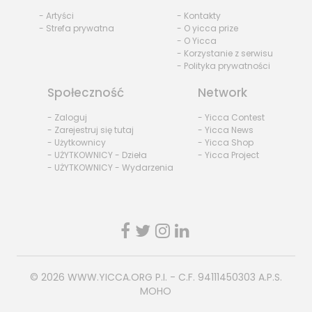
- Artyści
- Kontakty
- Strefa prywatna
- O yicca prize
- O Yicca
- Korzystanie z serwisu
- Polityka prywatności
Społeczność
Network
- Zaloguj
- Yicca Contest
- Zarejestruj się tutaj
- Yicca News
- Użytkownicy
- Yicca Shop
- UŻYTKOWNICY - Dzieła
- Yicca Project
- UŻYTKOWNICY - Wydarzenia
© 2026
WWW.YICCA.ORG
P.I. - C.F. 94111450303 A.P.S.
MOHO