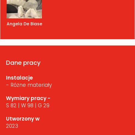
Angela De Biase
Dane pracy
Instalacje
- Różne materiały
Wymiary pracy -
S 82 | W 98 | G 29
Utworzony w
2023