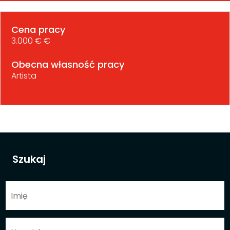
Cena pracy
3.000 € €
Obecna własność pracy
Artista
Szukaj