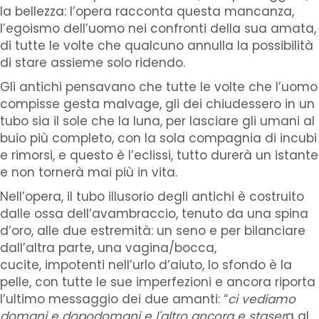
la bellezza: l’opera racconta questa mancanza,
l’egoismo dell’uomo nei confronti della sua amata,
di tutte le volte che qualcuno annulla la possibilità
di stare assieme solo ridendo.
Gli antichi pensavano che tutte le volte che l’uomo
compisse gesta malvage, gli dei chiudessero in un
tubo sia il sole che la luna, per lasciare gli umani al
buio più completo, con la sola compagnia di incubi
e rimorsi, e questo è l’eclissi, tutto durerà un istante
e non tornerà mai più in vita.
Nell’opera, il tubo illusorio degli antichi è costruito
dalle ossa dell’avambraccio, tenuto da una spina
d’oro, alle due estremità: un seno e per bilanciare
dall’altra parte, una vagina/bocca,
cucite, impotenti nell’urlo d’aiuto, lo sfondo è la
pelle, con tutte le sue imperfezioni e ancora riporta
l’ultimo messaggio dei due amanti: “
ci vediamo
domani e dopodomani e l'altro ancora e staser
a al