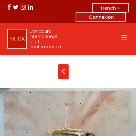
french
Connexion
Concours
international
d'art
contemporain
<