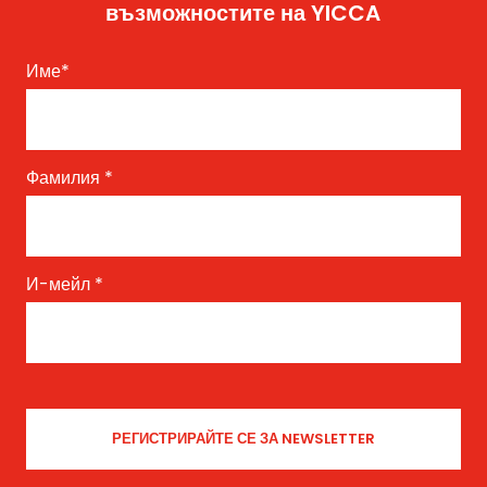
възможностите на YICCA
Име
*
Фамилия
*
И-мейл
*