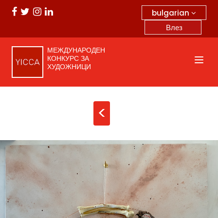
bulgarian
Влез
МЕЖДУНАРОДЕН
КОНКУРС ЗА
ХУДОЖНИЦИ
<