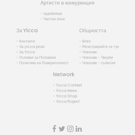
Артисти в конкуренция
- художници
- Частна зона
За Yicca
Общността
- Контакти
- Влез
- За yicca prize
- Регистрирайте се тук
- За Yicca
- Членове
- Условия за Ползване
- Членове - Творби
- Политика на Поверителност
- Членове - събития
Network
- Yicca Contest
- Yicca News
- Yicca Shop
- Yicca Project