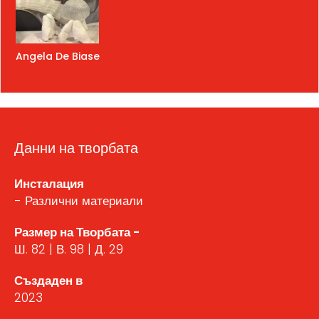
Angela De Biase
Данни на творбата
Инсталация
- Различни материали
Размер на Творбата -
Ш. 82 | В. 98 | Д. 29
Създаден в
2023