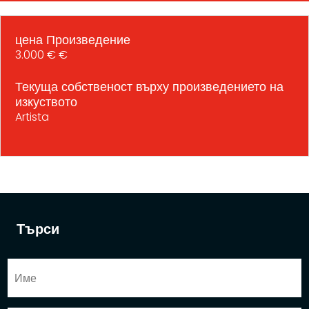
цена Произведение
3.000 € €
Текуща собственост върху произведението на
изкуството
Artista
Търси