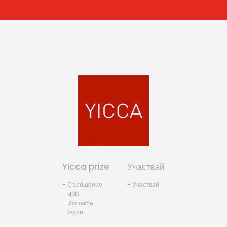
Yicca prize
Участвай
- Съобщение
- Участвай
- ЧЗВ
- Изложба
- Жури