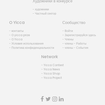
Художники в конкурсе
- художники
- Частный сектор
O Yicca
Сообщество
- контакты
- Войти
- O yicca prize
- Зарегистрируйся здесь
- O Yicca
- Члены
- Условия использования
- члены - Работы
- Политика конфиденциальности
- члены - События
Network
- Yicca Contest
- Yicca News
- Yicca Shop
- Yicca Project