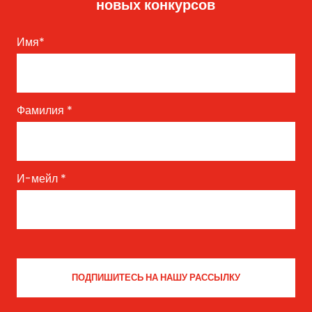
новых конкурсов
Имя
*
Фамилия
*
И-мейл
*