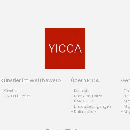
Künstler im Wettbewerb
Über YICCA
Gem
- Künstler
- Kontakte
- Ei
- Privater Bereich
- Über yicca prize
- Reg
- Über YICCA
- Mit
- Einsatzbedingungen
- Mit
- Datenschutz
- Mit