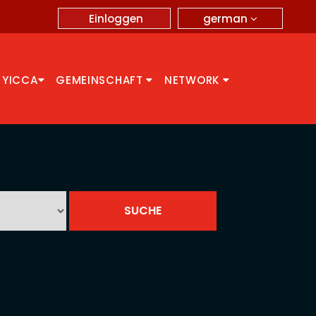
german
Einloggen
 YICCA
GEMEINSCHAFT
NETWORK