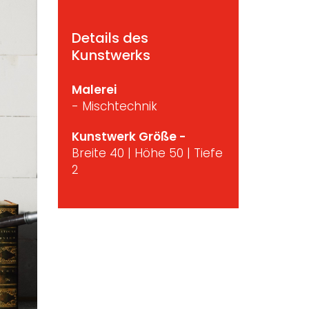
Details des
Kunstwerks
Malerei
- Mischtechnik
Kunstwerk Größe -
Breite 40 | Höhe 50 | Tiefe
2