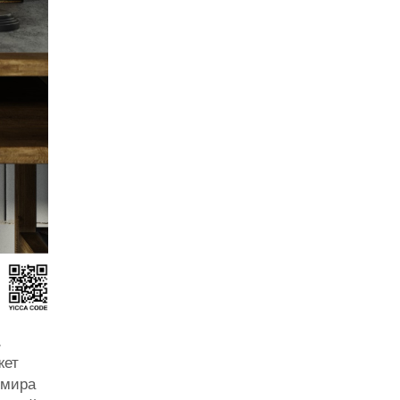
.
жет
 мира