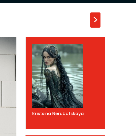
>
Kristsina Nerubatskaya