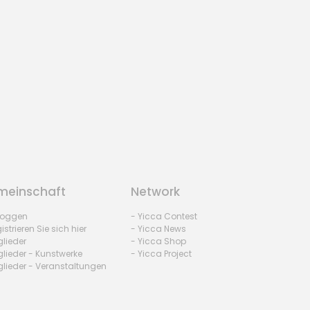
einschaft
Network
nloggen
- Yicca Contest
istrieren Sie sich hier
- Yicca News
glieder
- Yicca Shop
glieder - Kunstwerke
- Yicca Project
glieder - Veranstaltungen