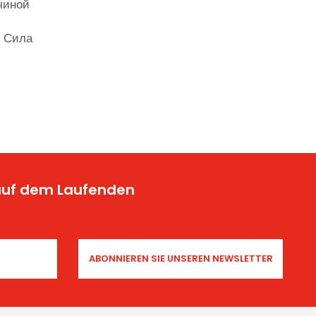
чиной
. Сила
 auf dem Laufenden