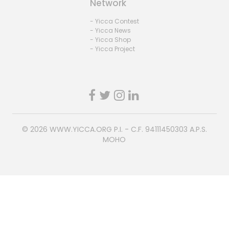
Network
- Yicca Contest
- Yicca News
- Yicca Shop
- Yicca Project
© 2026
WWW.YICCA.ORG
P.I. - C.F. 94111450303 A.P.S.
MOHO