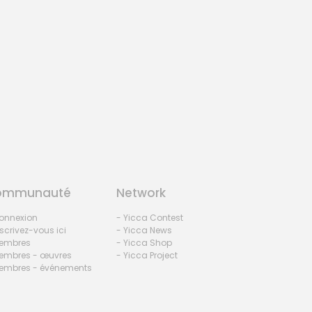
ommunauté
Network
onnexion
- Yicca Contest
nscrivez-vous ici
- Yicca News
embres
- Yicca Shop
embres - œuvres
- Yicca Project
embres - événements