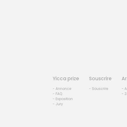
Yicca prize
Souscrire
Ar
- Annonce
- Souscrire
- A
- FAQ
- Z
- Exposition
- Jury