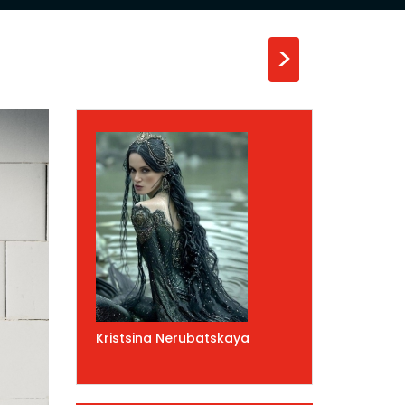
>
Kristsina Nerubatskaya