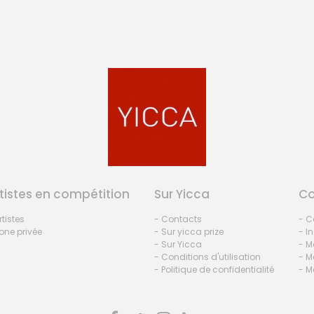
tistes en compétition
Sur Yicca
C
rtistes
- Contacts
- C
one privée
- Sur yicca prize
- I
- Sur Yicca
- M
- Conditions d'utilisation
- M
- Politique de confidentialité
- M