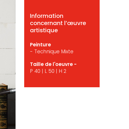
Information
concernant l’œuvre
artistique
Peinture
- Technique Mixte
Taille de l'oeuvre -
P 40 | L 50 | H 2