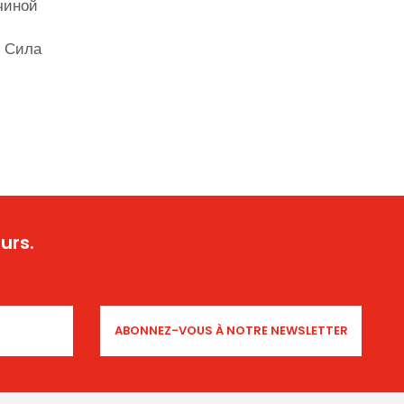
чиной
. Сила
urs.