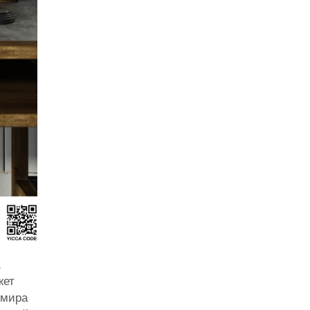
.
жет
 мира