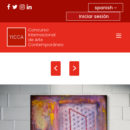
spanish
Iniciar sesión
Concurso
Internacional
de Arte
Contemporáneo
<
>