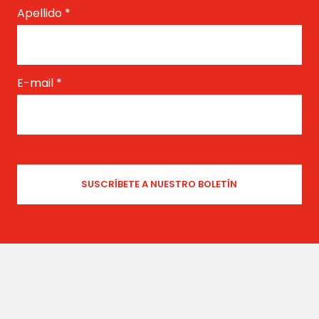
Apellido
*
E-mail
*