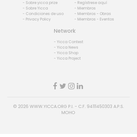
- Sobre yicca prize
- Regístrese aquí
- Sobre Yicca
- Miembros
- Condiciones de uso
- Miembros - Obras
- Privacy Policy
- Miembros - Eventos
Network
- Yicca Contest
- Yicca News
- Yicca Shop
- Yicca Project
© 2026
WWW.YICCA.ORG
P.I. - C.F. 94111450303 A.P.S.
MOHO