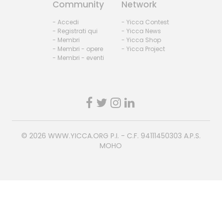
Community
Network
- Accedi
- Yicca Contest
- Registrati qui
- Yicca News
- Membri
- Yicca Shop
- Membri - opere
- Yicca Project
- Membri - eventi
© 2026
WWW.YICCA.ORG
P.I. - C.F. 94111450303 A.P.S.
MOHO