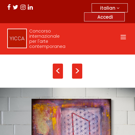
italian
Accedi
Concorso
internazionale
per l'arte
contemporanea
<
>