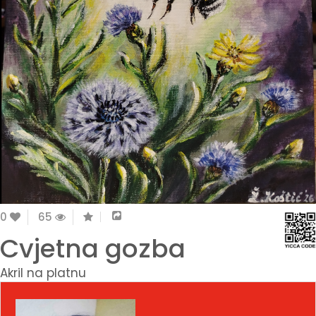
0
65
Cvjetna gozba
Akril na platnu