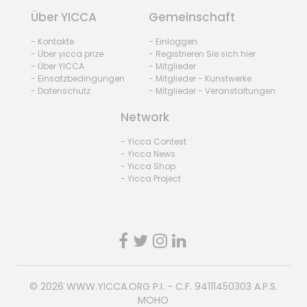
Über YICCA
Gemeinschaft
- Kontakte
- Einloggen
- Über yicca prize
- Registrieren Sie sich hier
- Über YICCA
- Mitglieder
- Einsatzbedingungen
- Mitglieder - Kunstwerke
- Datenschutz
- Mitglieder - Veranstaltungen
Network
- Yicca Contest
- Yicca News
- Yicca Shop
- Yicca Project
© 2026
WWW.YICCA.ORG
P.I. - C.F. 94111450303 A.P.S.
MOHO