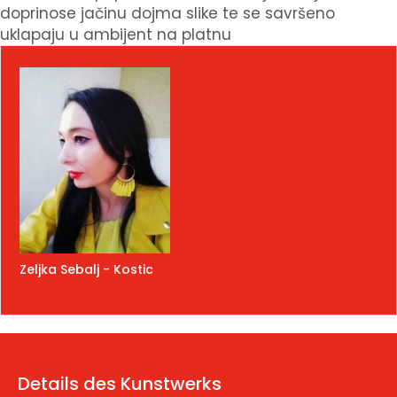
doprinose jačinu dojma slike te se savršeno
uklapaju u ambijent na platnu
Zeljka Sebalj - Kostic
Details des Kunstwerks