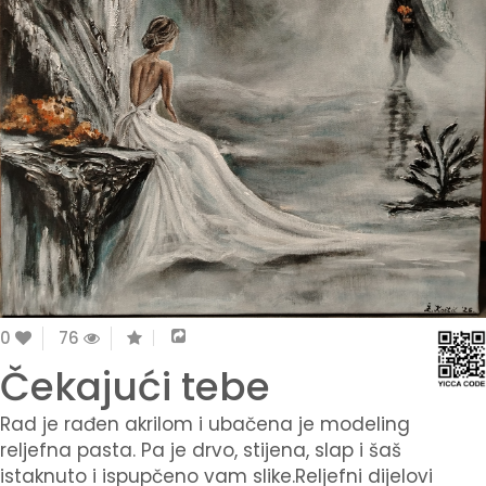
0
76
Čekajući tebe
Rad je rađen akrilom i ubačena je modeling
reljefna pasta. Pa je drvo, stijena, slap i šaš
istaknuto i ispupčeno vam slike.Reljefni dijelovi