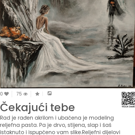
0
75
Čekajući tebe
Rad je rađen akrilom i ubačena je modeling
reljefna pasta. Pa je drvo, stijena, slap i šaš
istaknuto i ispupčeno vam slike.Reljefni dijelovi