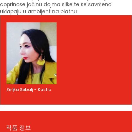
doprinose jačinu dojma slike te se savršeno
uklapaju u ambijent na platnu
Zeljka Sebalj - Kostic
작품 정보