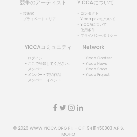
競争のアーティスト
YICCAについて
- 芸術家
- コンタクト
- プライベートエリア
- Yicca prizeについて
- YICCAについて
- 使用条件
- プライバシーポリシー
YICCAコミュニティ
Network
- ログイン
- Yicca Contest
- ここで登録してください。
- Yicca News
- メンバー
- Yicca Shop
- メンバー - 芸術作品
- Yicca Project
- メンバー - イベント
© 2026
WWW.YICCA.ORG
P.I. - C.F. 94111450303 A.P.S.
MOHO