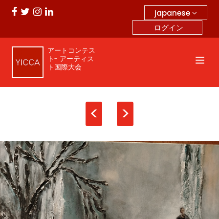
japanese
ログイン
アートコンテス
ト- アーティス
ト国際大会
<
>