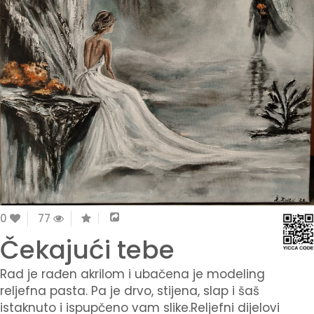
0
77
Čekajući tebe
Rad je rađen akrilom i ubačena je modeling
reljefna pasta. Pa je drvo, stijena, slap i šaš
istaknuto i ispupčeno vam slike.Reljefni dijelovi