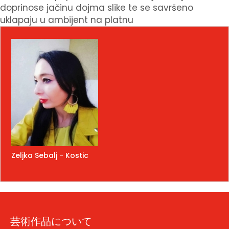
doprinose jačinu dojma slike te se savršeno
uklapaju u ambijent na platnu
Zeljka Sebalj - Kostic
芸術作品について