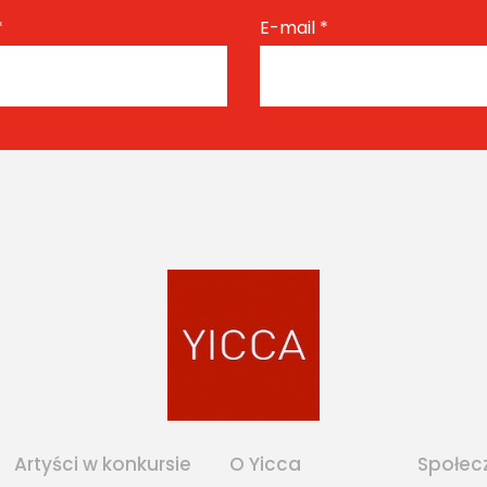
*
E-mail
*
Artyści w konkursie
O Yicca
Społec