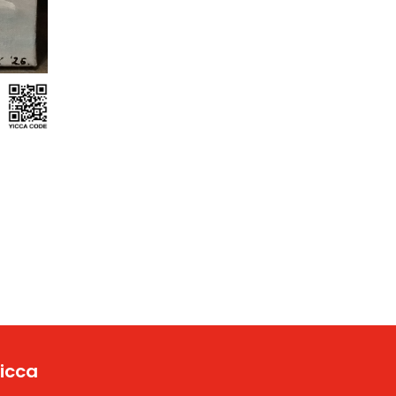
Yicca