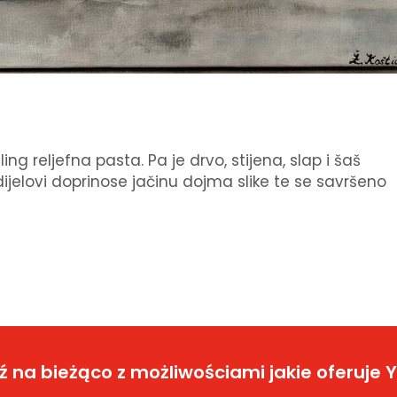
g reljefna pasta. Pa je drvo, stijena, slap i šaš
dijelovi doprinose jačinu dojma slike te se savršeno
 na bieżąco z możliwościami jakie oferuje 