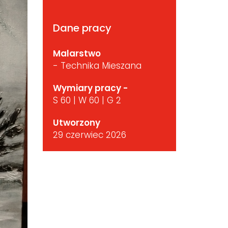
Dane pracy
Malarstwo
- Technika Mieszana
Wymiary pracy -
S 60 | W 60 | G 2
Utworzony
29 czerwiec 2026