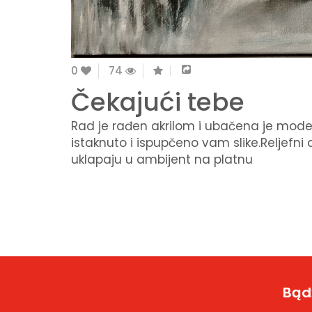
0
74
Čekajući tebe
Rad je rađen akrilom i ubačena je modelin
istaknuto i ispupčeno vam slike.Reljefni 
uklapaju u ambijent na platnu
Bądź