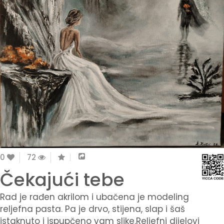
0
72
Čekajući tebe
Rad je rađen akrilom i ubačena je modeling
reljefna pasta. Pa je drvo, stijena, slap i šaš
istaknuto i ispupčeno vam slike.Reljefni dijelovi