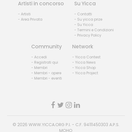
Artisti in concorso
Su Yicca
- Artisti
- Contatti
- Area Privata
- Su yicca prize
- Su Yicca
- Termini e Condizioni
- Privacy Policy
Community
Network
- Accedi
- Yicca Contest
- Registrati qui
- Yicca News
- Membri
- Yicca Shop
- Membri - opere
- Yicca Project
- Membri - eventi
© 2026
WWW.YICCA.ORG
P.I. - C.F. 94111450303 A.P.S.
MOHO