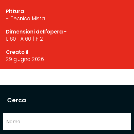
Pittura
- Tecnica Mista
Dimensioni dell'opera -
L 60 | A 60 | P 2
Creato il
29 giugno 2026
Cerca