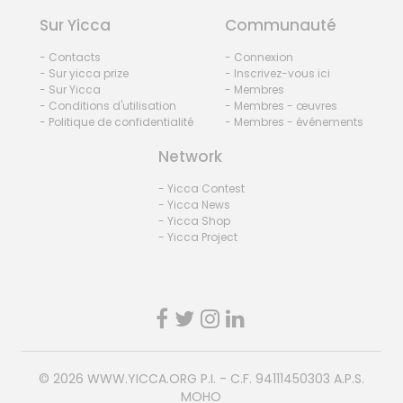
Sur Yicca
Communauté
- Contacts
- Connexion
- Sur yicca prize
- Inscrivez-vous ici
- Sur Yicca
- Membres
- Conditions d'utilisation
- Membres - œuvres
- Politique de confidentialité
- Membres - événements
Network
- Yicca Contest
- Yicca News
- Yicca Shop
- Yicca Project
© 2026
WWW.YICCA.ORG
P.I. - C.F. 94111450303 A.P.S.
MOHO