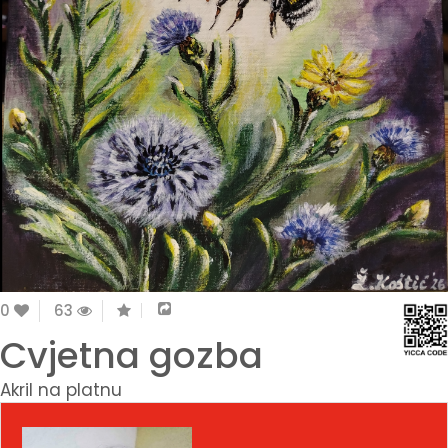
0
63
Cvjetna gozba
Akril na platnu