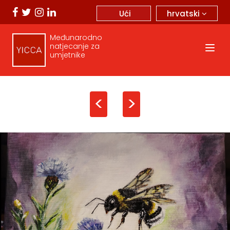
hrvatski
Ući
Međunarodno
natjecanje za
umjetnike
<
>