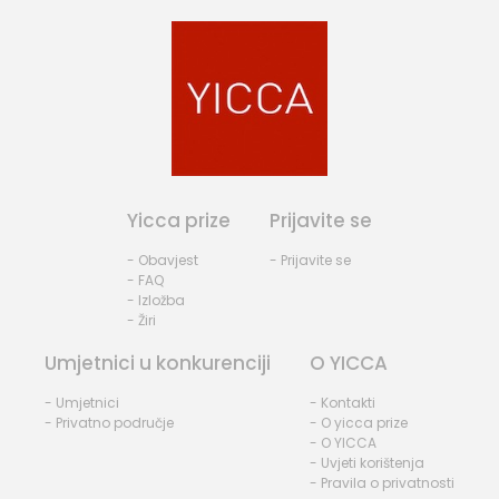
Yicca prize
Prijavite se
- Obavjest
- Prijavite se
- FAQ
- Izložba
- Žiri
Umjetnici u konkurenciji
O YICCA
- Umjetnici
- Kontakti
- Privatno područje
- O yicca prize
- O YICCA
- Uvjeti korištenja
- Pravila o privatnosti