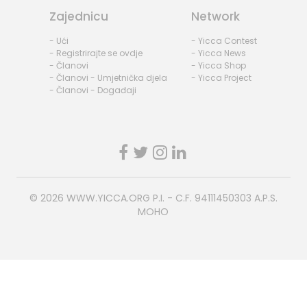
Zajednicu
Network
- Ući
- Yicca Contest
- Registrirajte se ovdje
- Yicca News
- Članovi
- Yicca Shop
- Članovi - Umjetnička djela
- Yicca Project
- Članovi - Događaji
© 2026
WWW.YICCA.ORG
P.I. - C.F. 94111450303 A.P.S.
MOHO