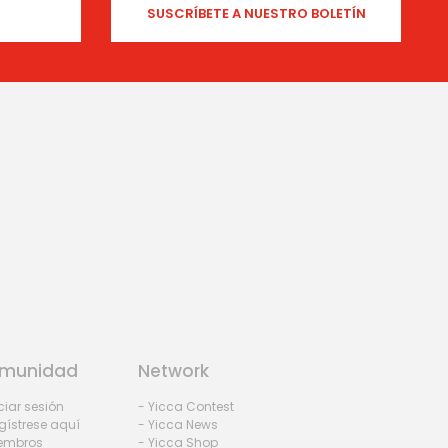
munidad
Network
iciar sesión
- Yicca Contest
gístrese aquí
- Yicca News
iembros
- Yicca Shop