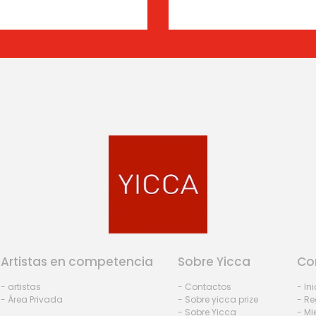
Artistas en competencia
Sobre Yicca
Co
- artistas
- Contactos
- In
- Área Privada
- Sobre yicca prize
- Re
- Sobre Yicca
- M