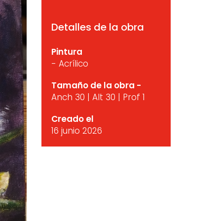
Detalles de la obra
Pintura
- Acrílico
Tamaño de la obra -
Anch 30 | Alt 30 | Prof 1
Creado el
16 junio 2026