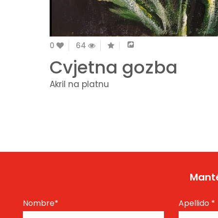
0
64
Cvjetna gozba
Akril na platnu
Manté
Nombre
*
Apellido
*