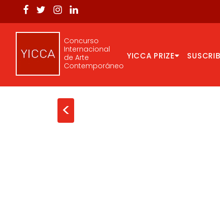
Concurso
Internacional
YICCA PRIZE
SUSCRIB
de Arte
Contemporáneo
<