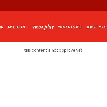
IR
ARTISTAS
YICCA CODE
SOBRE YIC
this content is not approve yet.