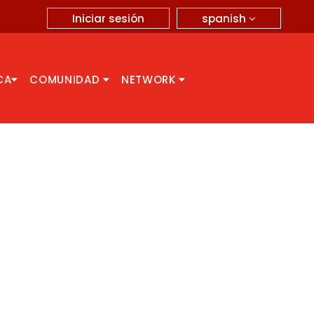
spanish
Iniciar sesión
CA
COMUNIDAD
NETWORK