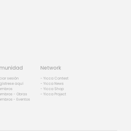
munidad
Network
iciar sesión
- Yicca Contest
gístrese aquí
- Yicca News
iembros
- Yicca Shop
embros - Obras
- Yicca Project
embros - Eventos