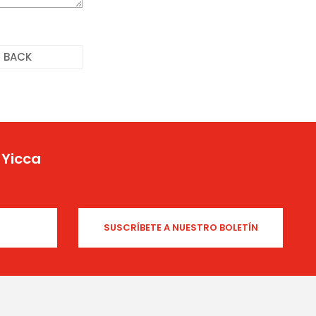
BACK
 Yicca