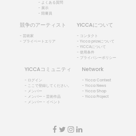
- よくある質問
- 展示
- 陪審員
競争のアーティスト
YICCAについて
- 芸術家
- コンタクト
- プライベートエリア
- Yicca prizeについて
- YICCAについて
- 使用条件
- プライバシーポリシー
YICCAコミュニティ
Network
- ログイン
- Yicca Contest
- ここで登録してください。
- Yicca News
- メンバー
- Yicca Shop
- メンバー - 芸術作品
- Yicca Project
- メンバー - イベント