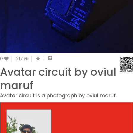
0
217
Avatar circuit by oviul
maruf
Avatar circuit is a photograph by oviul maruf.