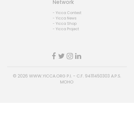
Network
- Yicca Contest
- Yicca News
- Yicca Shop
- Yicca Project
© 2026
WWW.YICCA.ORG
P.I. - C.F. 94111450303 A.P.S.
MOHO