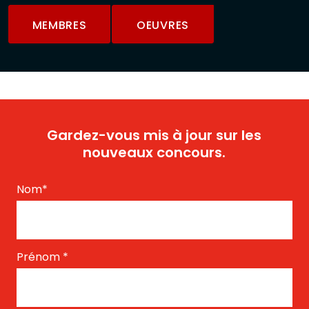
MEMBRES
OEUVRES
Gardez-vous mis à jour sur les
nouveaux concours.
Nom
*
Prénom
*