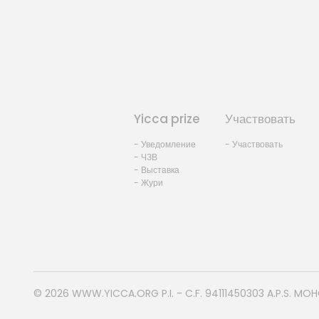
Yicca prize
Участвовать
- Уведомление
- Участвовать
- ЧЗВ
- Выставка
- Жури
© 2026
WWW.YICCA.ORG
P.I. - C.F. 94111450303 A.P.S. MO