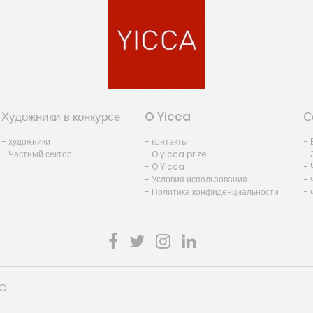
Художники в конкурсе
O Yicca
С
- художники
- контакты
- 
- Частный сектор
- O yicca prize
- 
- O Yicca
- 
- Условия использования
- 
- Политика конфиденциальности
- 
HO