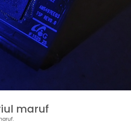
viul maruf
maruf.