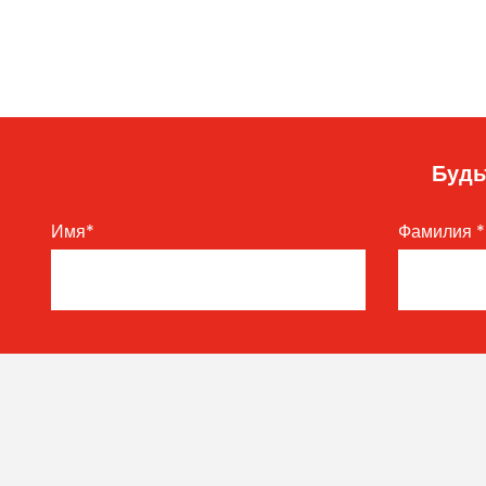
Будь
Имя
*
Фамилия
*