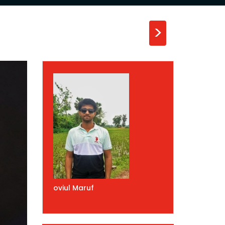
>
oviul Maruf