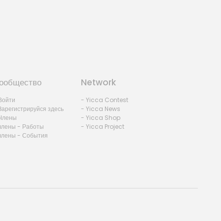
ообщество
Network
Войти
- Yicca Contest
Зарегистрируйся здесь
- Yicca News
Члены
- Yicca Shop
члены - Работы
- Yicca Project
члены - События