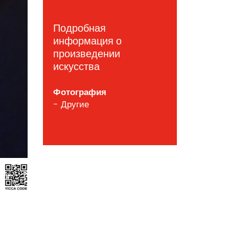
Подробная
информация о
произведении
искусства
Фотография
- Другие