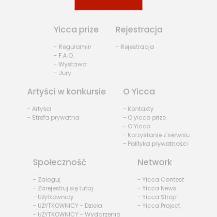
Yicca prize
Rejestracja
- Regulamin
- Rejestracja
- F.A.Q.
- Wystawa
- Jury
Artyści w konkursie
O Yicca
- Artyści
- Kontakty
- Strefa prywatna
- O yicca prize
- O Yicca
- Korzystanie z serwisu
- Polityka prywatności
Społeczność
Network
- Zaloguj
- Yicca Contest
- Zarejestruj się tutaj
- Yicca News
- Użytkownicy
- Yicca Shop
- UŻYTKOWNICY - Dzieła
- Yicca Project
- UŻYTKOWNICY - Wydarzenia