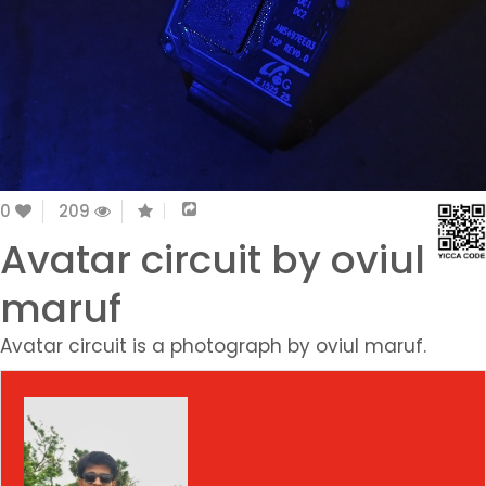
0
209
Avatar circuit by oviul
maruf
Avatar circuit is a photograph by oviul maruf.