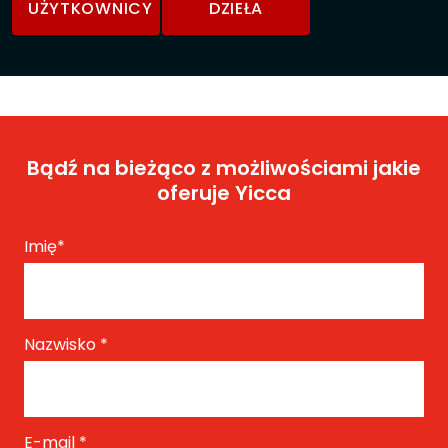
UŻYTKOWNICY
DZIEŁA
Bądź na bieżąco z możliwościami jakie
oferuje Yicca
Imię
*
Nazwisko
*
E-mail
*