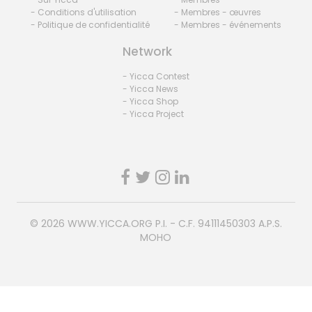
- Conditions d'utilisation
- Membres - œuvres
- Politique de confidentialité
- Membres - événements
Network
- Yicca Contest
- Yicca News
- Yicca Shop
- Yicca Project
© 2026
WWW.YICCA.ORG
P.I. - C.F. 94111450303 A.P.S.
MOHO