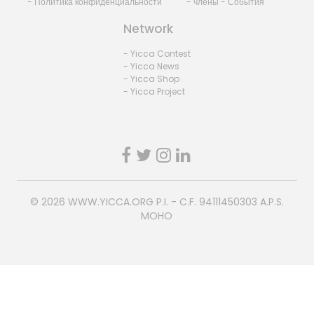
- Политика конфиденциальности
- члены - События
Network
- Yicca Contest
- Yicca News
- Yicca Shop
- Yicca Project
© 2026
WWW.YICCA.ORG
P.I. - C.F. 94111450303 A.P.S.
MOHO