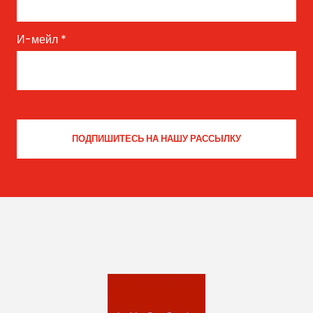
И-мейл
*