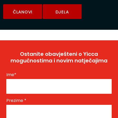
ČLANOVI
DJELA
Ostanite obavješteni o Yicca
mogućnostima i novim natječajima
Ime
*
Prezime
*