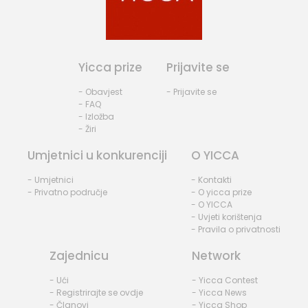
Yicca prize
Prijavite se
- Obavjest
- Prijavite se
- FAQ
- Izložba
- Žiri
Umjetnici u konkurenciji
O YICCA
- Umjetnici
- Kontakti
- Privatno područje
- O yicca prize
- O YICCA
- Uvjeti korištenja
- Pravila o privatnosti
Zajednicu
Network
- Ući
- Yicca Contest
- Registrirajte se ovdje
- Yicca News
- Članovi
- Yicca Shop