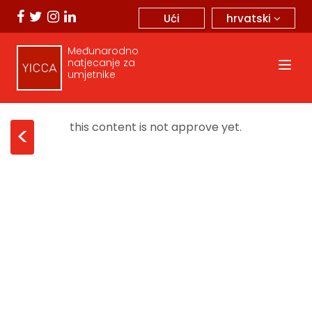
hrvatski
Ući
Međunarodno
natjecanje za
umjetnike
this content is not approve yet.
<