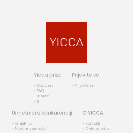
Yicca prize
Prijavite se
- Obavjest
- Prijavite se
- FAQ
- Izložba
- Žiri
Umjetnici u konkurenciji
O YICCA
- Umjetnici
- Kontakti
- Privatno područje
- O yicca prize