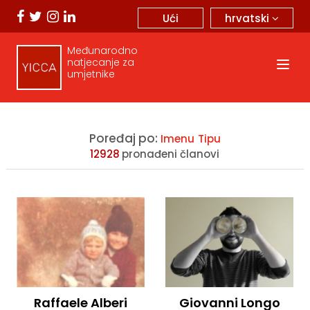
hrvatski
Ući
Međunarodno
natjecanje za
umjetnike
Poređaj po:
Imenu
Tipu
12928
pronađeni članovi
Raffaele Alberi
Giovanni Longo