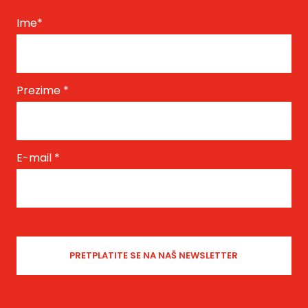
Ime
*
Prezime
*
E-mail
*