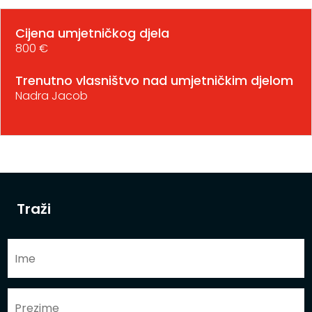
Cijena umjetničkog djela
800 €
Trenutno vlasništvo nad umjetničkim djelom
Nadra Jacob
Traži