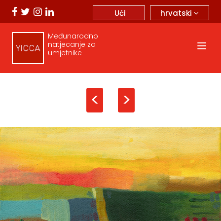
hrvatski
Ući
Međunarodno
natjecanje za
umjetnike
<
>