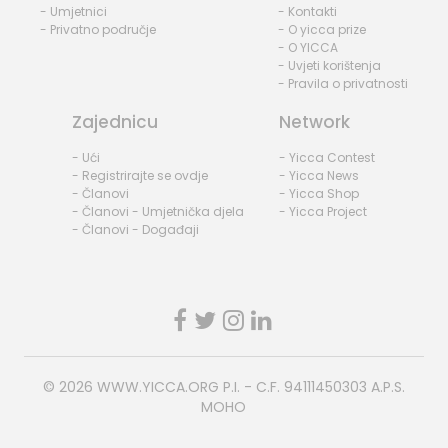
- Umjetnici
- Kontakti
- Privatno područje
- O yicca prize
- O YICCA
- Uvjeti korištenja
- Pravila o privatnosti
Zajednicu
Network
- Ući
- Yicca Contest
- Registrirajte se ovdje
- Yicca News
- Članovi
- Yicca Shop
- Članovi - Umjetnička djela
- Yicca Project
- Članovi - Događaji
© 2026
WWW.YICCA.ORG
P.I. - C.F. 94111450303 A.P.S.
MOHO