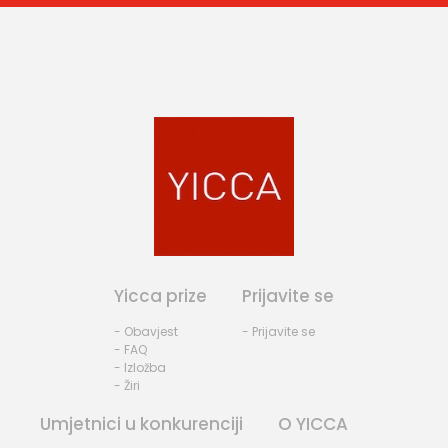
Yicca prize
Prijavite se
- Obavjest
- Prijavite se
- FAQ
- Izložba
- Žiri
Umjetnici u konkurenciji
O YICCA