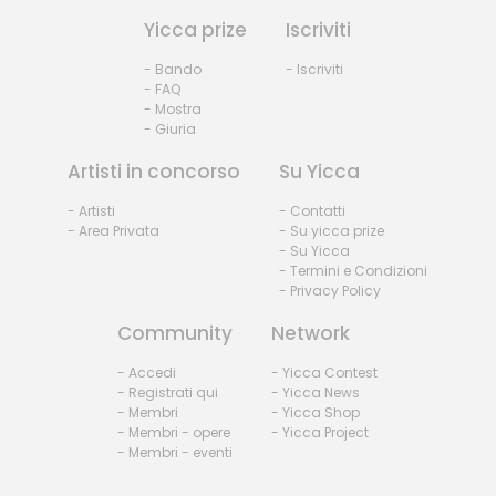
Yicca prize
Iscriviti
- Bando
- Iscriviti
- FAQ
- Mostra
- Giuria
Artisti in concorso
Su Yicca
- Artisti
- Contatti
- Area Privata
- Su yicca prize
- Su Yicca
- Termini e Condizioni
- Privacy Policy
Community
Network
- Accedi
- Yicca Contest
- Registrati qui
- Yicca News
- Membri
- Yicca Shop
- Membri - opere
- Yicca Project
- Membri - eventi