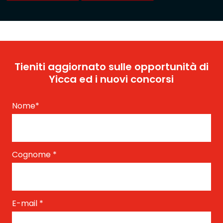
Tieniti aggiornato sulle opportunità di
Yicca ed i nuovi concorsi
Nome
*
Cognome
*
E-mail
*