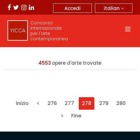
italian
Accedi
Concorso
internazionale
per l'arte
contemporanea
4553
opere d'arte trovate
Inizio
<
276
277
278
279
280
>
Fine