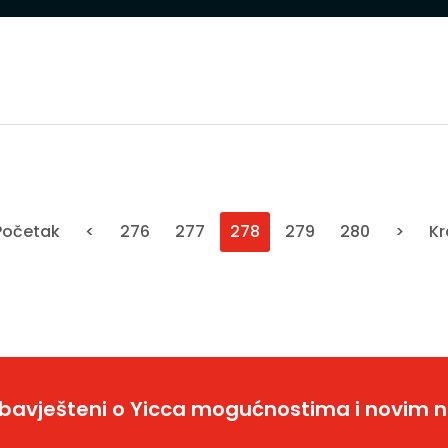
Početak
<
276
277
278
279
280
>
Kr
bavješteni o Yicca mogućnostima i novim 