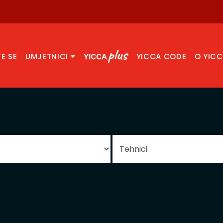
TE SE
UMJETNICI
YICCA CODE
O YIC