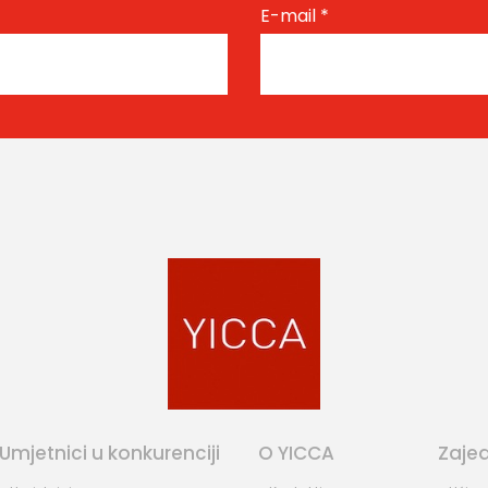
E-mail
*
Umjetnici u konkurenciji
O YICCA
Zaje