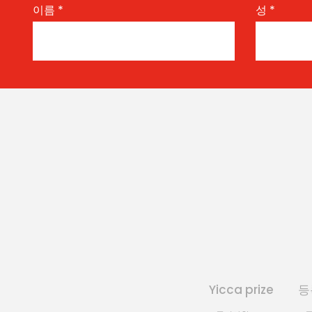
이름
*
성
*
Yicca prize
등