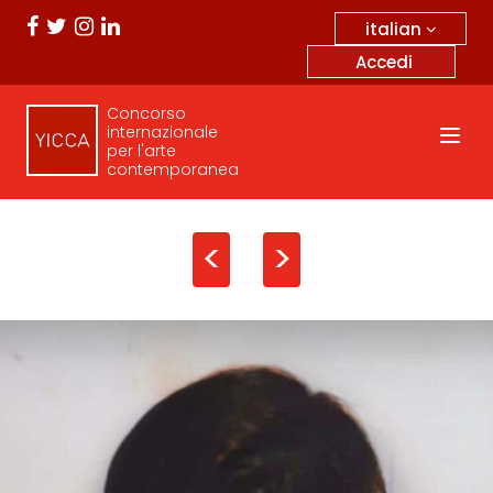
italian
Accedi
Concorso
internazionale
per l'arte
contemporanea
<
>