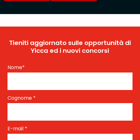
Tieniti aggiornato sulle opportunità di
Yicca ed i nuovi concorsi
Nome
*
Cognome
*
E-mail
*