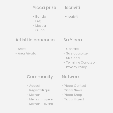
Yicca prize
Iscriviti
- Bando
- Iscriviti
- FAQ
- Mostra
- Giuria
Artisti in concorso
Su Yicca
- Artisti
- Contatti
- Area Privata
- Su yicca prize
- Su Yicca
- Termini e Condizioni
- Privacy Policy
Community
Network
- Accedi
- Yicca Contest
- Registrati qui
- Yicca News
- Membri
- Yicca Shop
- Membri - opere
- Yicca Project
- Membri - eventi