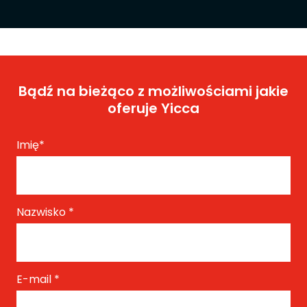
Bądź na bieżąco z możliwościami jakie
oferuje Yicca
Imię
*
Nazwisko
*
E-mail
*