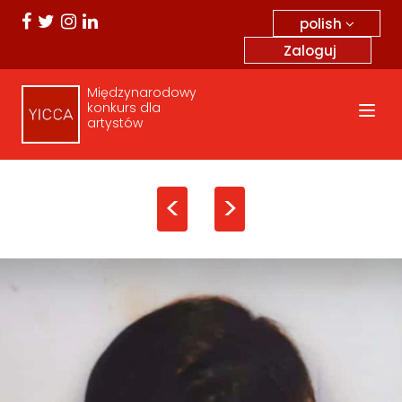
polish
Zaloguj
Międzynarodowy
konkurs dla
artystów
<
>