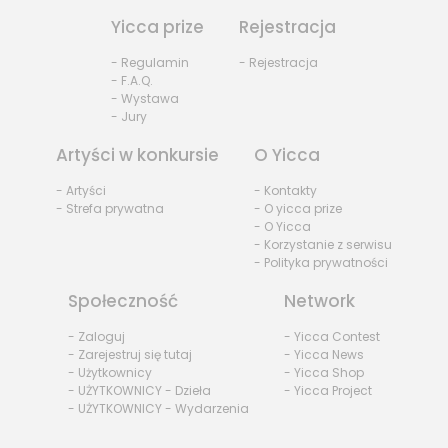
Yicca prize
Rejestracja
- Regulamin
- Rejestracja
- F.A.Q.
- Wystawa
- Jury
Artyści w konkursie
O Yicca
- Artyści
- Kontakty
- Strefa prywatna
- O yicca prize
- O Yicca
- Korzystanie z serwisu
- Polityka prywatności
Społeczność
Network
- Zaloguj
- Yicca Contest
- Zarejestruj się tutaj
- Yicca News
- Użytkownicy
- Yicca Shop
- UŻYTKOWNICY - Dzieła
- Yicca Project
- UŻYTKOWNICY - Wydarzenia