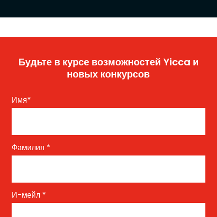
Будьте в курсе возможностей Yicca и
новых конкурсов
Имя
*
Фамилия
*
И-мейл
*