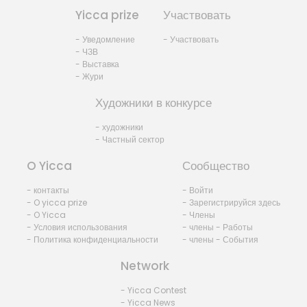
Yicca prize
Участвовать
- Уведомление
- Участвовать
- ЧЗВ
- Выставка
- Жури
Художники в конкурсе
- художники
- Частный сектор
O Yicca
Сообщество
- контакты
- Войти
- O yicca prize
- Зарегистрируйся здесь
- O Yicca
- Члены
- Условия использования
- члены - Работы
- Политика конфиденциальности
- члены - События
Network
- Yicca Contest
- Yicca News