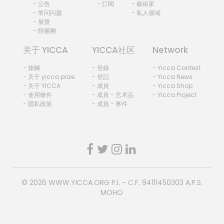
- 公告
- 訂閱
- 藝術家
- 常问问题
- 私人领域
- 展覽
- 陪審團
关于 YICCA
YICCA社区
Network
- 接觸
- 登錄
- Yicca Contest
- 关于 yicca prize
- 登記
- Yicca News
- 关于 YICCA
- 成員
- Yicca Shop
- 使用條件
- 成員 - 艺术品
- Yicca Project
- 隱私政策
- 成員 - 事件
© 2026
WWW.YICCA.ORG
P.I. - C.F. 94111450303 A.P.S.
MOHO