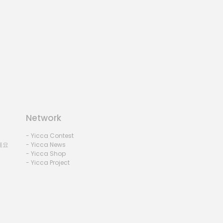
Network
- Yicca Contest
세요
- Yicca News
- Yicca Shop
- Yicca Project