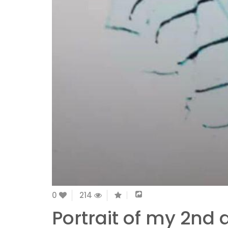
0
214
Portrait of my 2nd