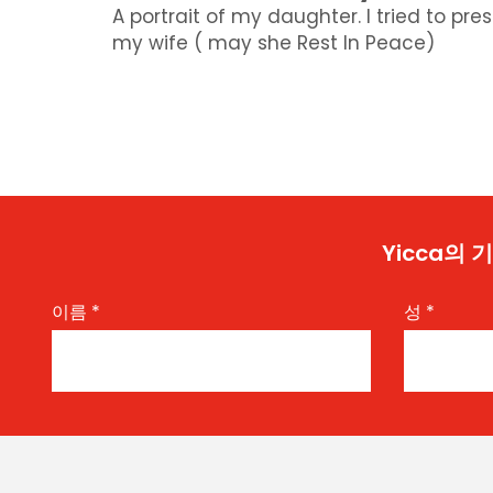
A portrait of my daughter. I tried to pres
my wife ( may she Rest In Peace)
Yicca의
이름
*
성
*