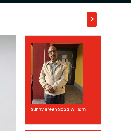
>
Sunny Breen Soba William