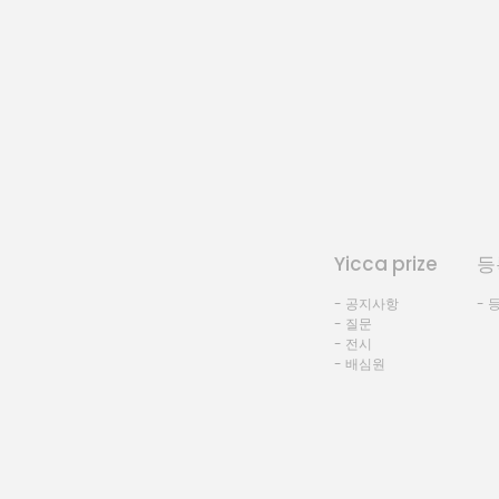
Yicca prize
등
- 공지사항
- 
- 질문
- 전시
- 배심원