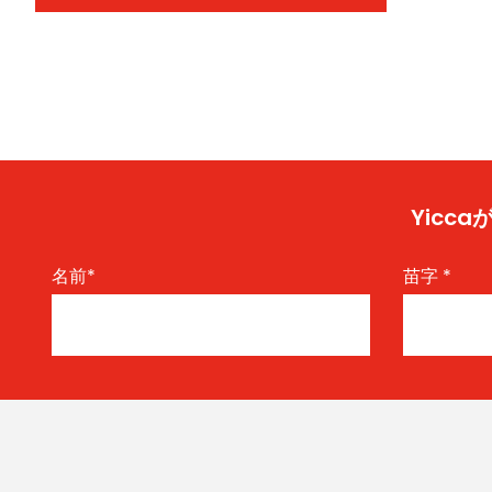
Yic
名前
*
苗字
*