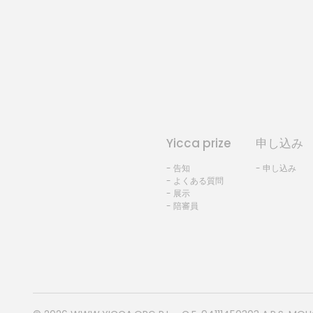
Yicca prize
申し込み
- 告知
- 申し込み
- よくある質問
- 展示
- 陪審員