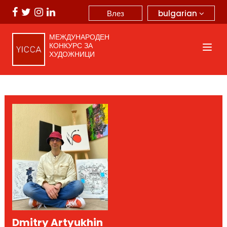
bulgarian
Влез
МЕЖДУНАРОДЕН
КОНКУРС ЗА
ХУДОЖНИЦИ
Dmitry Artyukhin