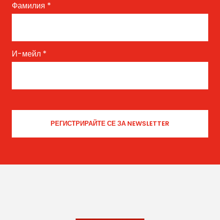
Фамилия
*
И-мейл
*