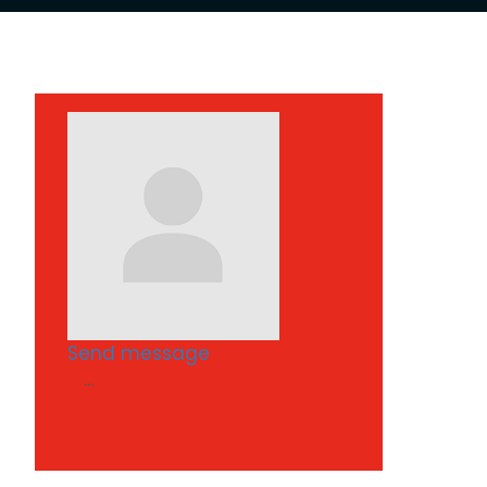
Send message
...