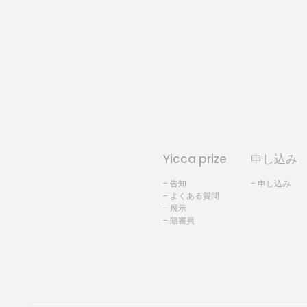
Yicca prize
申し込み
- 告知
- 申し込み
- よくある質問
- 展示
- 陪審員