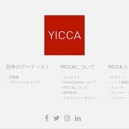
競争のアーティスト
YICCAについて
YICCA
- 芸術家
- コンタクト
- ログイン
- プライベートエリア
- Yicca prizeについて
- ここで登
- YICCAについて
- メンバー
- 使用条件
- メンバー -
- プライバシーポリシー
- メンバー -