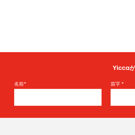
Yic
名前
*
苗字
*