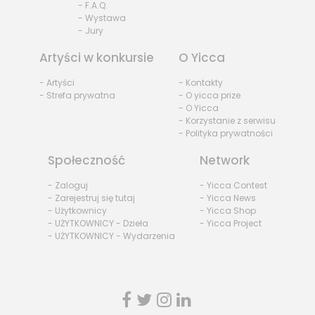
- F.A.Q.
- Wystawa
- Jury
Artyści w konkursie
O Yicca
- Artyści
- Kontakty
- Strefa prywatna
- O yicca prize
- O Yicca
- Korzystanie z serwisu
- Polityka prywatności
Społeczność
Network
- Zaloguj
- Yicca Contest
- Zarejestruj się tutaj
- Yicca News
- Użytkownicy
- Yicca Shop
- UŻYTKOWNICY - Dzieła
- Yicca Project
- UŻYTKOWNICY - Wydarzenia