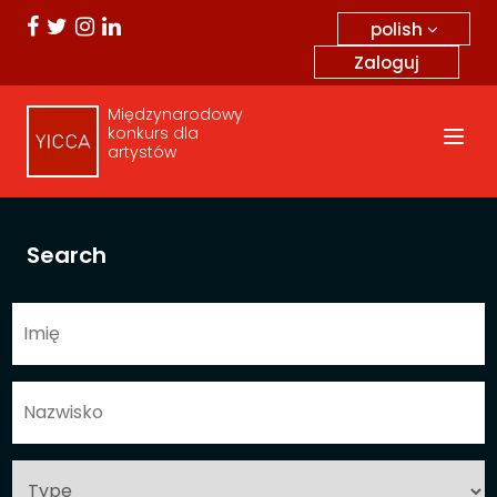
polish
Zaloguj
Międzynarodowy
konkurs dla
artystów
Search