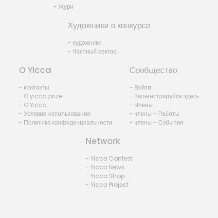
- Жури
Художники в конкурсе
- художники
- Частный сектор
O Yicca
Сообщество
- контакты
- Войти
- O yicca prize
- Зарегистрируйся здесь
- O Yicca
- Члены
- Условия использования
- члены - Работы
- Политика конфиденциальности
- члены - События
Network
- Yicca Contest
- Yicca News
- Yicca Shop
- Yicca Project