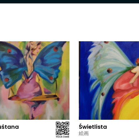
uśtana
Świetlista
絵画