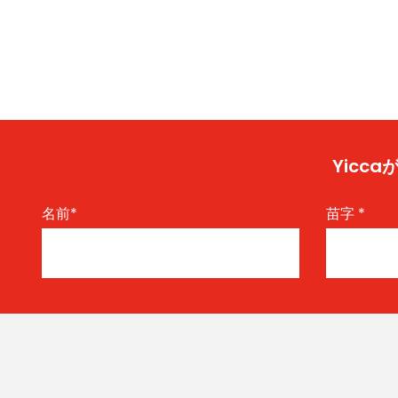
Yic
名前
*
苗字
*