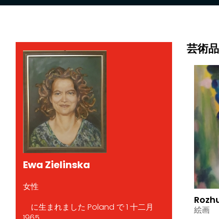
芸術品
Ewa Zielinska
女性
Rozh
に生まれました Poland で 1 十二月
絵画
1965.