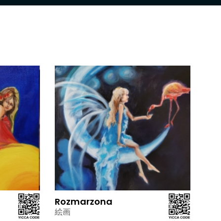
Rozmarzona
絵画