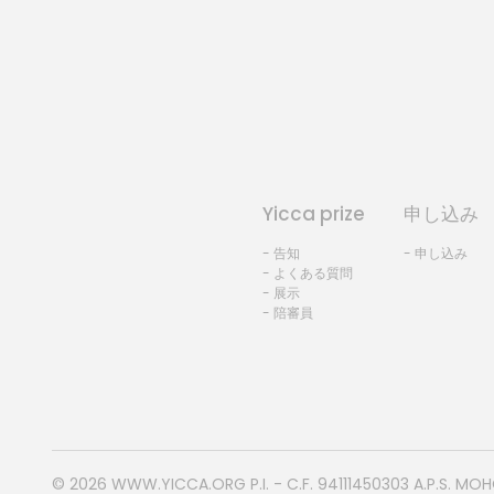
Yicca prize
申し込み
- 告知
- 申し込み
- よくある質問
- 展示
- 陪審員
© 2026
WWW.YICCA.ORG
P.I. - C.F. 94111450303 A.P.S. MO