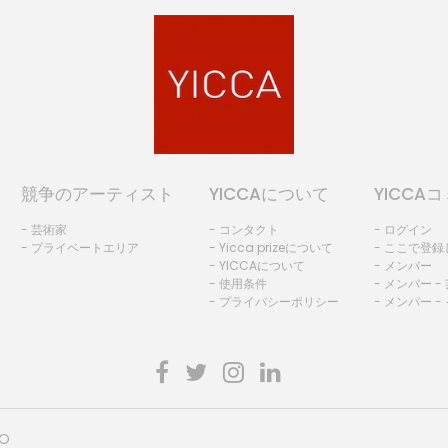
競争のアーティスト
YICCAについて
YICCA
- 芸術家
- コンタクト
- ログイン
- プライベートエリア
- Yicca prizeについて
- ここで登
- YICCAについて
- メンバー
- 使用条件
- メンバー -
- プライバシーポリシー
- メンバー -
HO