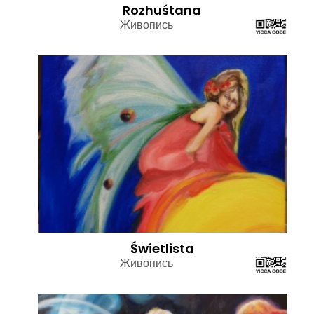
Rozhuśtana
Живопись
Świetlista
Живопись