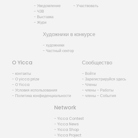
- Уведомление
- Участвовать
- ЧЗВ
- Выставка
- Жури
Художники в конкурсе
- художники
- Частный сектор
O Yicca
Сообщество
- контакты
- Войти
- O yicca prize
- Зарегистрируйся здесь
- O Yicca
- Члены
- Условия использования
- члены - Работы
- Политика конфиденциальности
- члены - События
Network
- Yicca Contest
- Yicca News
- Yicca Shop
- Yicca Project