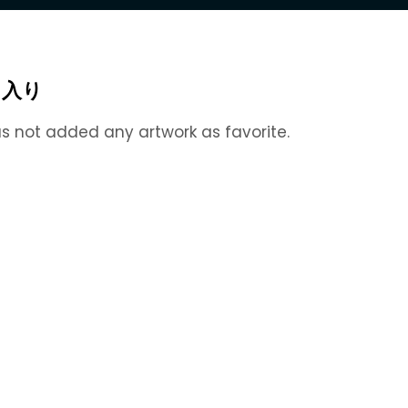
に入り
s not added any artwork as favorite.