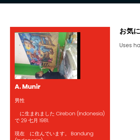
お気
Uses ha
A. Munir
男性
に生まれました Cirebon (Indonesia)
で 29 七月 1981.
現在 に住んでいます。 Bandung