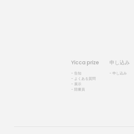
Yicca prize
申し込み
- 告知
- 申し込み
- よくある質問
- 展示
- 陪審員