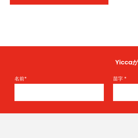
Yic
名前
*
苗字
*