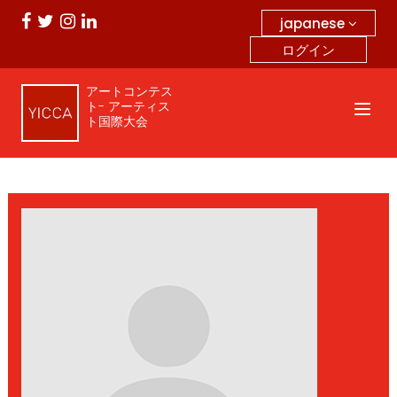
japanese
ログイン
アートコンテス
ト- アーティス
ト国際大会