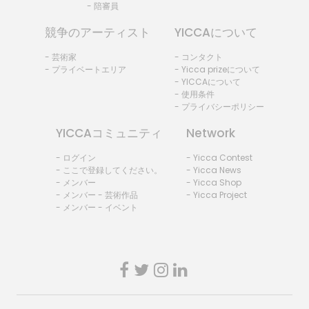
- 陪審員
競争のアーティスト
YICCAについて
- 芸術家
- コンタクト
- プライベートエリア
- Yicca prizeについて
- YICCAについて
- 使用条件
- プライバシーポリシー
YICCAコミュニティ
Network
- ログイン
- Yicca Contest
- ここで登録してください。
- Yicca News
- メンバー
- Yicca Shop
- メンバー - 芸術作品
- Yicca Project
- メンバー - イベント