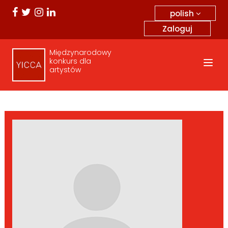
polish
Zaloguj
Międzynarodowy
konkurs dla
artystów