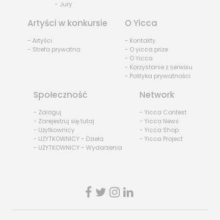
- Jury
Artyści w konkursie
O Yicca
- Artyści
- Kontakty
- Strefa prywatna
- O yicca prize
- O Yicca
- Korzystanie z serwisu
- Polityka prywatności
Społeczność
Network
- Zaloguj
- Yicca Contest
- Zarejestruj się tutaj
- Yicca News
- Użytkownicy
- Yicca Shop
- UŻYTKOWNICY - Dzieła
- Yicca Project
- UŻYTKOWNICY - Wydarzenia