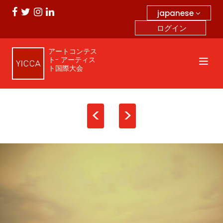
japanese
ログイン
アートコンテス
ト- アーティス
ト国際大会
<
>